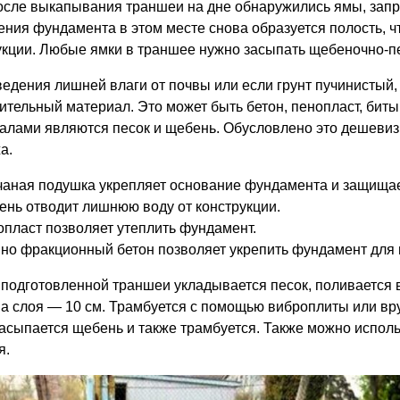
осле выкапывания траншеи на дне обнаружились ямы, запр
ения фундамента в этом месте снова образуется полость, 
укции. Любые ямки в траншее нужно засыпать щебеночно-п
ведения лишней влаги от почвы или если грунт пучинистый,
ительный материал. Это может быть бетон, пенопласт, бит
алами являются песок и щебень. Обусловлено это дешевиз
а.
аная подушка укрепляет основание фундамента и защищает
нь отводит лишнюю воду от конструкции.
пласт позволяет утеплить фундамент.
но фракционный бетон позволяет укрепить фундамент для 
 подготовленной траншеи укладывается песок, поливается
а слоя — 10 см. Трамбуется с помощью виброплиты или вр
засыпается щебень и также трамбуется. Также можно исполь
я.