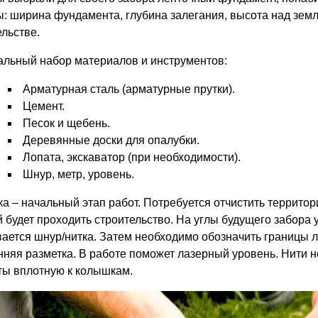
ы: ширина фундамента, глубина залегания, высота над зем
ельстве.
льный набор материалов и инструментов:
Арматурная сталь (арматурные прутки).
Цемент.
Песок и щебень.
Деревянные доски для опалубки.
Лопата, экскаватор (при необходимости).
Шнур, метр, уровень.
ка – начальный этап работ. Потребуется отчистить территор
й будет проходить строительство. На углы будущего забор
вается шнур/нитка. Затем необходимо обозначить границы 
нняя разметка. В работе поможет лазерный уровень. Нити 
ты вплотную к колышкам.