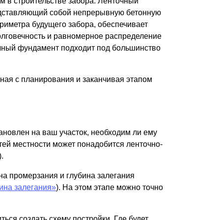
м в строительстве забора. Ленточный
Калитки
дставляющий собой непрерывную бетонную
Входные группы
риметра будущего забора, обеспечивает
Ворота складные гармошка
долговечность и равномерное распределение
очный фундамент подходит под большинство
ВСЕ ДЛЯ ЗАБОРА
иная с планирования и заканчивая этапом
Панели для забора
ановлен на ваш участок, необходим ли ему
тей местности может понадобится ленточно-
).
на промерзания и глубина залегания
ина залегания»
). На этом этапе можно точно
ься создать схему постройки. Где будет