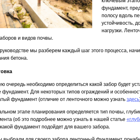
ключевым этапо
ВЫБОР ПО ХАРАКТЕРИСТИКАМ
фундамент, пре
Горизонтальные заборы
полосу вдоль пе
Высокие заборы
устойчивость, 
Красивые, дизайнерские заборы
нагрузки. Лент
заборов и видов почвы.
ВЫБОР ПО СПОСОБУ МОНТАЖА
 руководстве мы разберем каждый шаг этого процесса, нач
ния бетона.
Заборы под ключ
Готовые заборы
товка
Комплекты заборов-лего "сделай сам"
ую очередь необходимо определиться какой забор будет уст
Быстровозводимые заборы
 фундамент. Для некоторых типов ограждений и особеннос
атый фундамент (отличие от ленточного можно узнать
здесь
альном этапе планирования определяется тип почвы, глуби
ента (об это подробнее можно узнать в нашей статье
«глуб
 какой фундамент подойдет для вашего забора.
ы выбрали для своего забора ленточный фундамент, понабит