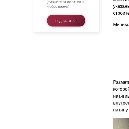
(сможете отказаться в
указан
любое время)
строит
Подписаться
Минима
Размет
которо
натяги
внутре
натяну