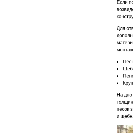
Если п
возвед
констр
Для от
дополн
матери
монтаж
Песч
Щебе
Пено
Круп
На дно
толщин
песок 
и щебн