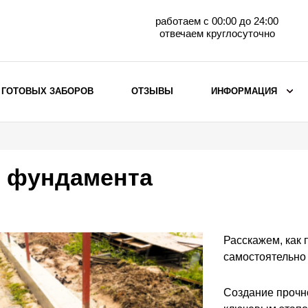
работаем с 00:00 до 24:00
отвечаем круглосуточно
 ГОТОВЫХ ЗАБОРОВ
ОТЗЫВЫ
ИНФОРМАЦИЯ
ВЫБОР ПО МАТЕРИАЛУ
Заборы с кирпичными столбами
о фундамента
Заборы из евроштакетника
горизонтального
Металлические заборы для дачи
Забор жалюзи с кирпичными столбами
Расскажем, как
Металлические заборы
самостоятельно
Металлические ограждения
Создание прочн