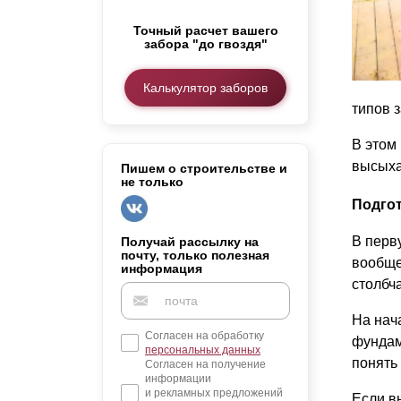
Заборы для дачи
Точный расчет вашего
Элитные заборы для коттеджей
забора "до гвоздя"
Заборы и ограждения для школ
Забор на участок 10 соток
Калькулятор заборов
Заборы и ограждения для дома
типов 
В этом
высыха
Пишем о строительстве и
не только
Подго
В перв
Получай рассылку на
почту, только полезная
вообще
информация
столбч
На нач
Согласен на обработку
фундам
персональных данных
понять
Согласен на получение
информации
и рекламных предложений
Если в