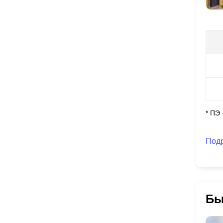
* ПЭ
Под
Бы