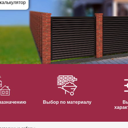
ВЫБОР ПО ХАРАКТЕРИСТИКАМ
 калькулятор
Горизонтальные заборы
Высокие заборы
Красивые, дизайнерские заборы
ВЫБОР ПО СПОСОБУ МОНТАЖА
Заборы под ключ
Готовые заборы
Комплекты заборов-лего "сделай сам"
Быстровозводимые заборы
назначению
Выбор по материалу
В
харак