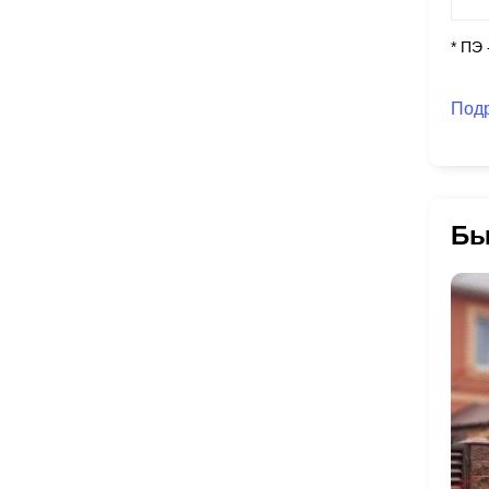
* ПЭ
Под
Бы