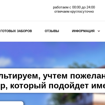
работаем с 00:00 до 24:00
отвечаем круглосуточно
 ГОТОВЫХ ЗАБОРОВ
ОТЗЫВЫ
ИНФОРМАЦИЯ
ВЫБОР ПО МАТЕРИАЛУ
Заборы с кирпичными столбами
Заборы из евроштакетника
горизонтального
льтируем, учтем пожела
Металлические заборы для дачи
Забор жалюзи с кирпичными столбами
р, который подойдет им
Металлические заборы
Металлические ограждения