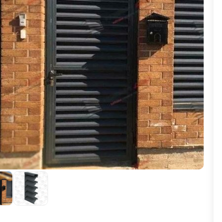
ВЫБОР ПО ХАРАКТЕРИСТИКАМ
Горизонтальные заборы
Высокие заборы
Красивые, дизайнерские заборы
ВЫБОР ПО СПОСОБУ МОНТАЖА
Заборы под ключ
Готовые заборы
Комплекты заборов-лего "сделай сам"
Быстровозводимые заборы