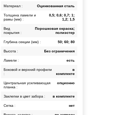
Калитки
Материал :
Оцинкованная сталь
Входные группы
Толщина ламели и
0,5; 0,6; 0,7; 1;
Ворота складные гармошка
рамы (мм) :
1,2; 1,5
Вид
Порошковая окраска;
покрытия :
полиэстер
ВСЕ ДЛЯ ЗАБОРА
Глубина секции (мм) :
50; 60; 80
Панели для забора
Высота :
Без ограничения
Ламели :
есть
Боковой и верхний профили
в
:
комплекте
Центральная усиливающая
опционно
планка :
Заклепки в цвет забора :
в комплекте
Сетка :
нет
Ворота, калитка :
по запросу