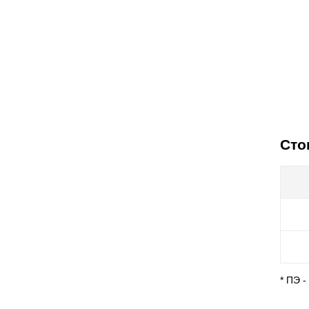
Сто
* ПЭ 