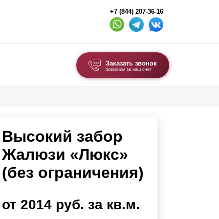
+7 (844) 207-36-16
Заказать звонок
позвоним за наш счет
ВЫБОР ПО ТИПУ
Модульные заборы и ограждения
Высокий забор
Комбинированные заборы
Секционные заборы
Жалюзи «Люкс»
(без ограничения)
ВОРОТА И КАЛИТКИ
Ворота откатные
от 2014 руб. за кв.м.
Ворота распашные
Каркасы ворот