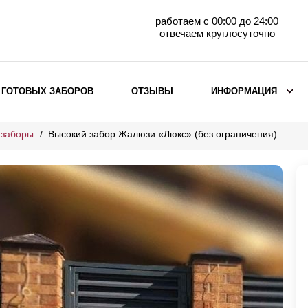
работаем с 00:00 до 24:00
отвечаем круглосуточно
 ГОТОВЫХ ЗАБОРОВ
ОТЗЫВЫ
ИНФОРМАЦИЯ
 заборы
Высокий забор Жалюзи «Люкс» (без ограничения)
ВЫБОР ПО МАТЕРИАЛУ
Заборы с кирпичными столбами
Заборы из евроштакетника
горизонтального
Металлические заборы для дачи
Забор жалюзи с кирпичными столбами
Металлические заборы
Металлические ограждения