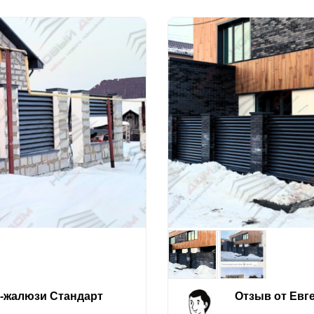
е-жалюзи Стандарт
Отзыв от Евг