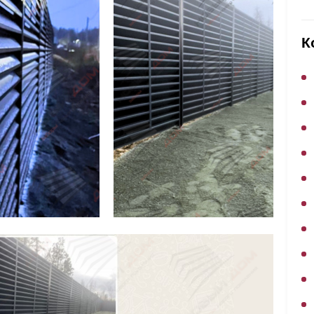
ВЫБОР ПО ХАРАКТЕРИСТИКАМ
Горизонтальные заборы
К
Высокие заборы
Красивые, дизайнерские заборы
ВЫБОР ПО СПОСОБУ МОНТАЖА
Заборы под ключ
Готовые заборы
Комплекты заборов-лего "сделай сам"
Быстровозводимые заборы