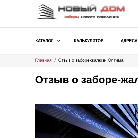
КАТАЛОГ
КАЛЬКУЛЯТОР
АДРЕСА
Главная
Отзыв о заборе-жалюзи Оптима
ВЫБОР ПО МОДЕЛИ
Заборы Ранчо
Отзыв о заборе-жа
Заборы Хай-тек
Заборы Классика
Заборы Жалюзи
ВЫБОР ПО НАЗНАЧЕНИЮ
Заборы и ограждения для детских
садов