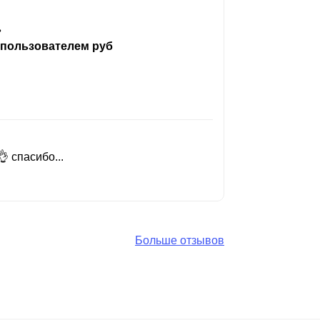
ь
 пользователем руб
 спасибо...
Добрый день
Читать вес
Больше отзывов