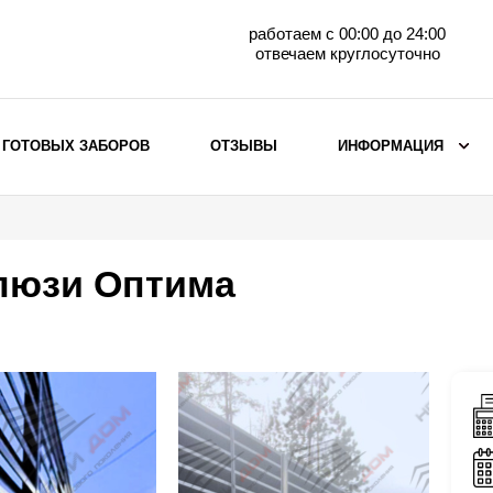
работаем с 00:00 до 24:00
отвечаем круглосуточно
 ГОТОВЫХ ЗАБОРОВ
ОТЗЫВЫ
ИНФОРМАЦИЯ
ВЫБОР ПО МАТЕРИАЛУ
Заборы с кирпичными столбами
люзи Оптима
Заборы из евроштакетника
горизонтального
Металлические заборы для дачи
Забор жалюзи с кирпичными столбами
Металлические заборы
Металлические ограждения