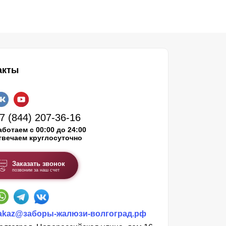
акты
7 (844) 207-36-16
аботаем с 00:00 до 24:00
твечаем круглосуточно
Заказать звонок
позвоним за наш счет
akaz@заборы-жалюзи-волгоград.рф