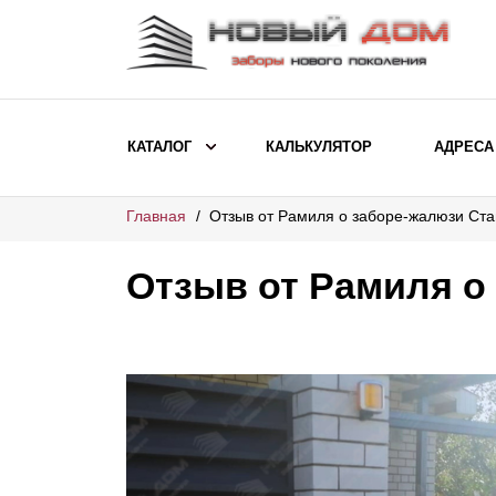
КАТАЛОГ
КАЛЬКУЛЯТОР
АДРЕСА
Главная
Отзыв от Рамиля о заборе-жалюзи Ста
ВЫБОР ПО МОДЕЛИ
Заборы Ранчо
Отзыв от Рамиля о
Заборы Хай-тек
Заборы Классика
Заборы Жалюзи
ВЫБОР ПО НАЗНАЧЕНИЮ
Заборы и ограждения для детских
садов