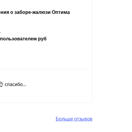
ения о заборе-жалюзи Оптима
ь
 пользователем руб
 спасибо...
Добрый день
Читать вес
Больше отзывов