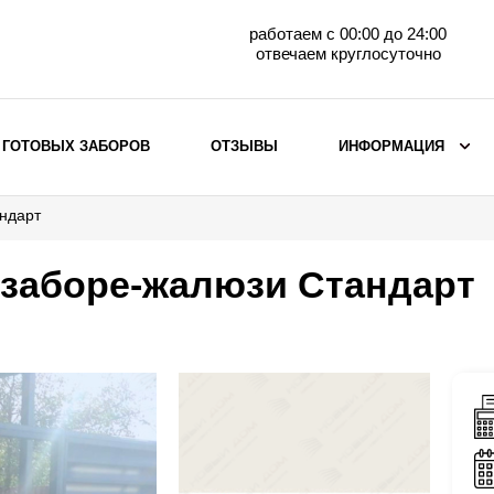
работаем с 00:00 до 24:00
отвечаем круглосуточно
 ГОТОВЫХ ЗАБОРОВ
ОТЗЫВЫ
ИНФОРМАЦИЯ
ндарт
ВЫБОР ПО МАТЕРИАЛУ
Заборы с кирпичными столбами
 заборе-жалюзи Стандарт
Заборы из евроштакетника
горизонтального
Металлические заборы для дачи
Забор жалюзи с кирпичными столбами
Металлические заборы
Металлические ограждения