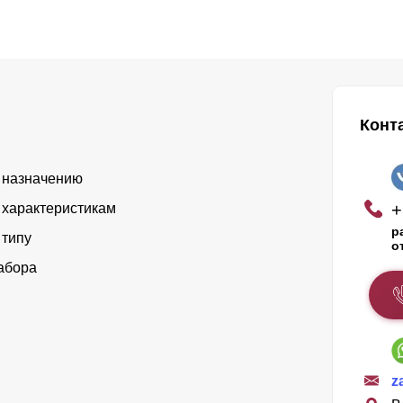
Конт
 назначению
+
 характеристикам
р
 типу
о
абора
z