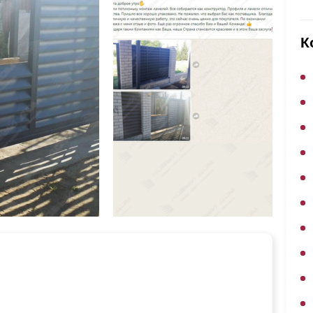
ВЫБОР ПО ХАРАКТЕРИСТИКАМ
Горизонтальные заборы
К
Высокие заборы
Красивые, дизайнерские заборы
ВЫБОР ПО СПОСОБУ МОНТАЖА
Заборы под ключ
Готовые заборы
Комплекты заборов-лего "сделай сам"
Быстровозводимые заборы